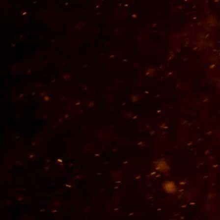
VER MÁS
SABOR CON
HISTORIA
Tres fechas emblemáticas en la historia de la
construcción de nuestro México son simbolizadas hoy en
cada uno de estos Tequilas.