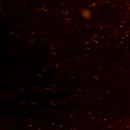
VER MÁS
LUGAR
MÁGICO
Hacienda Corralejo es un excelente lugar para conocer, ir
con la familia, amigos y disfrutar de un lugar único. Al
acercarse, se empieza a sentir una especial emoción, se
alcanzan a ver sus altas y esbeltas palmeras a su
alrededor, como dando la bienvenida a sus visitantes.
Desde que ingresas a la Hacienda, los visitantes son bien
recibidos por un grupo de guías que llevan a conocer cada
uno de sus espacios y en especial el proceso con el que
se hace Tequila Corralejo, el mejor Tequila de México para