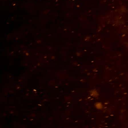
el Mundo.
VER MÁS
© 2026 Tequilera Corralejo S.A. de C.V.
Dom. Conocido s/n Ex-Hacienda
Corralejo, Pénjamo, Guanajuato C.P. 36927
Tels. 01 (469) 696 4104, 05 y 06.
Email:
info@tequilacorralejo.com.mx
AVISO DE PRIVACIDAD
Términos y Condiciones
SIGUENOS EN :
EVITA EL EXCESO
www.alcoholinformate.org.mx