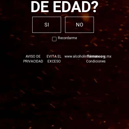
DE EDAD?
SI
NO
Recordarme
AVISO DE
EVITA EL
www.alcoholinformate.org.mx
Términos y
PRIVACIDAD
EXCESO
Condiciones
COCTELERÍA
CORRALEJO
Fusiona, mezcla y descubre la amplia gama de sabores que
ofrecen nuestros Tequilas.