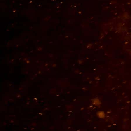
© 2026 Tequilera Corralejo S.A. de C.V.
Dom. Conocido s/n Ex-Hacienda
Corralejo, Pénjamo, Guanajuato C.P. 36927
Tels. 01 (469) 696 4104, 05 y 06.
Email:
info@tequilacorralejo.com.mx
AVISO DE PRIVACIDAD
Términos y Condiciones