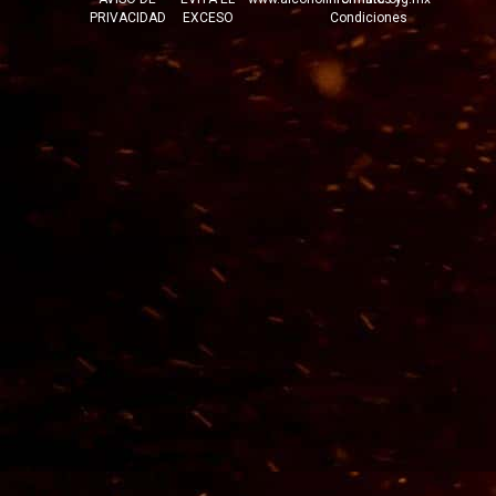
PRIVACIDAD
EXCESO
Condiciones
© 2026 Tequilera Corralejo S.A. de C.V.
Dom. Conocido s/n Ex-Hacienda
Corralejo, Pénjamo, Guanajuato C.P. 36927
Tels. 01 (469) 696 4104, 05 y 06.
Email:
info@tequilacorralejo.com.mx
AVISO DE PRIVACIDAD
Términos y Condiciones
SIGUENOS EN :