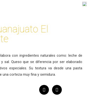
ENGLISH
RÍA
VISÍTANOS
GALERÍA
DISTRIBUIDORES
uanajuato El
te
labora con ingredientes naturales como: leche de
os y sal. Queso que se diferencia por ser elaborado
ltivos especiales. Su textura va desde una pasta
e una corteza muy fina y semidura.