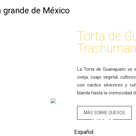
NUESTROS PRODUCTOS
HACIENDA CORRALEJO
COCTELE
Torta de G
NUESTROS PRODUCTOS
Trashuman
QUESOS
La Torta de Guanajuato se e
oveja, cuajo vegetal, cultiv
con cardos silvestres y cu
blanda hasta la cremocidad d
MÁS SOBRE QUESOS
idioma
Español
English