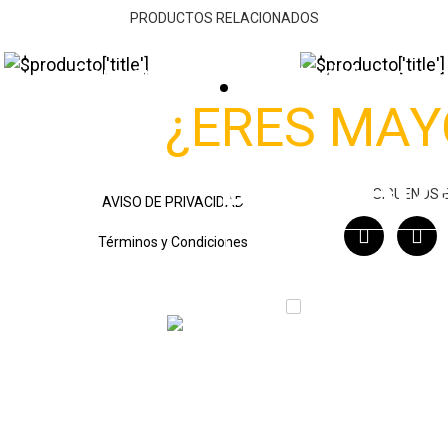
PRODUCTOS RELACIONADOS
Para entrar a este sitio debes ser
¿ERES MA
DE EDAD
SIGUENOS E
AVISO DE PRIVACIDAD
Términos y Condiciones
SI
NO
Recordarme
PRIVACIDAD
EVITA EL EXCESO
www.alcoholin