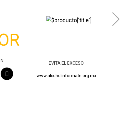
 mayor de edad.
YOR
?
N :
EVITA EL EXCESO
www.alcoholinformate.org.mx
formate.org.mx
Términos y Condiciones