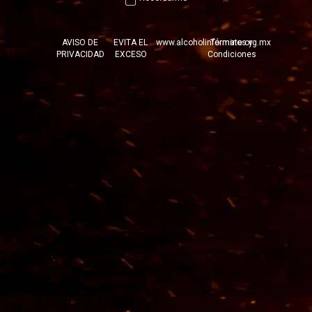
PRODUCTOS RELACIONADOS
AVISO DE
EVITA EL
www.alcoholinformate.org.mx
Términos y
PRIVACIDAD
EXCESO
Condiciones
© 2026 Tequilera Corralejo S.A. de C.V.
Dom. Conocido s/n Ex-Hacienda
Corralejo, Pénjamo, Guanajuato C.P. 36927
Tels. 01 (469) 696 4104, 05 y 06.