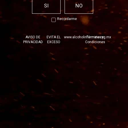
SI
NO
Contenido alcohol:
38% alc. Vol.
Recordarme
AVISO DE
EVITA EL
www.alcoholinformate.org.mx
Términos y
PRIVACIDAD
EXCESO
Condiciones
PRODUCTOS RELACIONADOS