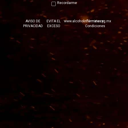
Recordarme
PRODUCTOS RELACIONADOS
AVISO DE
EVITA EL
www.alcoholinformate.org.mx
Términos y
PRIVACIDAD
EXCESO
Condiciones
© 2026 Tequilera Corralejo S.A. de C.V.
Dom. Conocido s/n Ex-Hacienda
Corralejo, Pénjamo, Guanajuato C.P. 36927