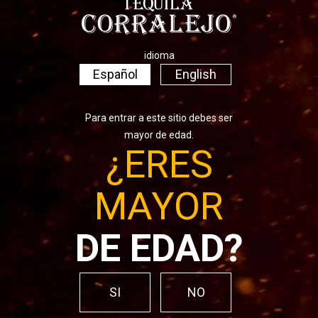
Blanco ARA
idioma
Primer Tequila en el Estado de Guanajuato en contar con la
Español
English
certificación A.R.A. (Agave Responsable Ambiental).
Tequila 100% de agave variedad azul, con una lenta y
Para entrar a este sitio debes ser
especial triple destilación.
mayor de edad.
¿ERES
Color:
Plata, matiz cristalino brillante.
MAYOR
Aromas:
Agave cocido, mantequilla, nota cítricas.
Acabado en boca:
Agave cocido, notas cítricas y ahumadas.
DE EDAD?
Contenido alcohol:
38% alc. Vol.
SI
NO